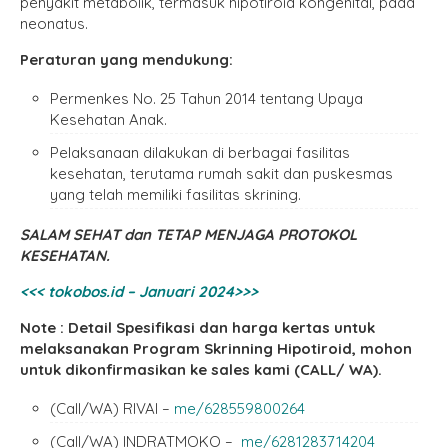
penyakit metabolik, termasuk hipotiroid kongenital, pada
neonatus.
Peraturan yang mendukung:
Permenkes No. 25 Tahun 2014 tentang Upaya
Kesehatan Anak.
Pelaksanaan dilakukan di berbagai fasilitas
kesehatan, terutama rumah sakit dan puskesmas
yang telah memiliki fasilitas skrining.
SALAM SEHAT dan TETAP MENJAGA PROTOKOL
KESEHATAN.
<<< tokobos.id – Januari 2024>>>
Note : Detail Spesifikasi dan harga kertas untuk
melaksanakan Program Skrinning Hipotiroid, mohon
untuk dikonfirmasikan ke sales kami (CALL/ WA).
(Call/WA) RIVAI –
me/628559800264
(Call/WA) INDRATMOKO –
me/6281283714204