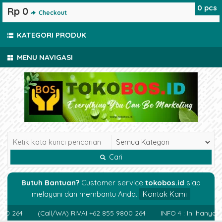
0
pcs
Rp 0
Checkout
KATEGORI PRODUK
MENU NAVIGASI
Cari
Butuh Bantuan?
Customer service
tokobos.id
siap
melayani dan membantu Anda.
Kontak Kami
 264
(Call/WA) RIVAI +62 855 9800 264
INFO 4 : Ini hanya c