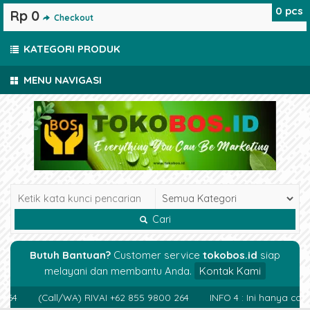
0
pcs
Rp 0
Checkout
KATEGORI PRODUK
MENU NAVIGASI
Cari
Butuh Bantuan?
Customer service
tokobos.id
siap
melayani dan membantu Anda.
Kontak Kami
4
(Call/WA) RIVAI +62 855 9800 264
INFO 4 : Ini hanya cont