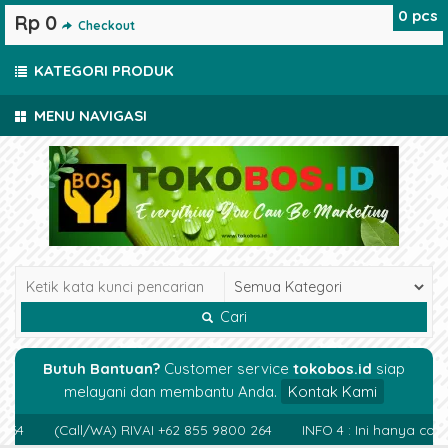
0
pcs
Rp 0
Checkout
KATEGORI PRODUK
MENU NAVIGASI
Cari
Butuh Bantuan?
Customer service
tokobos.id
siap
melayani dan membantu Anda.
Kontak Kami
64
(Call/WA) RIVAI +62 855 9800 264
INFO 4 : Ini hanya cont