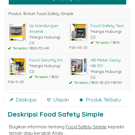
Produk Terkait Food Safety Simple
Uji Kandungan
Food Safety Test
Arsenik
*Harga Hubungi
*Harga Hubungi
CS
CS
Tersedia
/ BOS-
FSK-05-25
Tersedia
/ BOS-FD-AR
Food Security Kit
HB Meter Sejoy
*Harga Hubungi
HB-101
CS
*Harga Hubungi
Tersedia
/ BOS-
CS
FSK-11-25
Tersedia
/ BOS-SEJOY HB-101
Deskripsi
Ulasan
Produk Terbaru
Deskripsi
Food Safety Simple
Bagikan informasi tentang
Food Safety Simple
kepada
teman atau kerabat Anda.